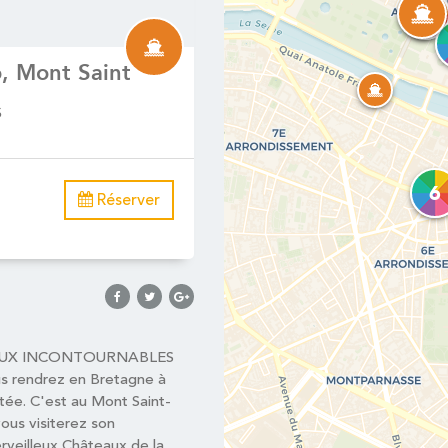
53
, Mont Saint
s
6
Réserver
IEUX INCONTOURNABLES
s rendrez en Bretagne à
utée. C'est au Mont Saint-
vous visiterez son
rveilleux Châteaux de la