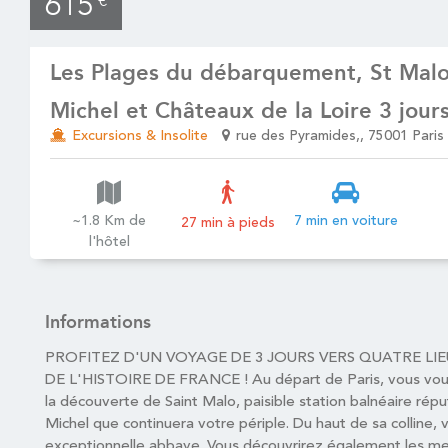
615
€
Les Plages du débarquement, St Malo
Michel et Châteaux de la Loire 3 jour
Excursions & Insolite
rue des Pyramides,, 75001 Paris
~1.8 Km de
7 min en voiture
27 min à pieds
l'hôtel
Informations
PROFITEZ D'UN VOYAGE DE 3 JOURS VERS QUATRE L
DE L'HISTOIRE DE FRANCE ! Au départ de Paris, vous vou
la découverte de Saint Malo, paisible station balnéaire rép
Michel que continuera votre périple. Du haut de sa colline, 
exceptionnelle abbaye. Vous découvrirez également les me