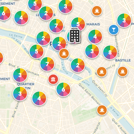
5
3
6
2
4
3
5
7
4
12
2
2
3
5
8
7
2
3
6
3
4