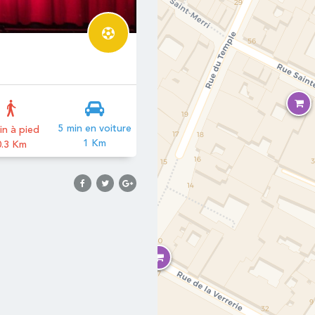
5 min en voiture
in à pied
1 Km
0.3 Km