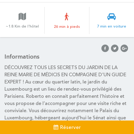
~1.8 Km de l'hôtel
7 min en voiture
26 min à pieds
Informations
DÉCOUVREZ TOUS LES SECRETS DU JARDIN DE LA
REINE MARIE DE MÉDICIS EN COMPAGNIE D'UN GUIDE
EXPERT ! Au cœur du quartier latin, le jardin du
Luxembourg est un lieu de rendez-vous privilégié des
Parisiens. Roberto en connait parfaitement l’histoire et
vous propose de l’accompagner pour une visite riche et
conviviale. Vous découvrirez notamment le Palais du
Luxembourg, hébergeant aujourd’hui le Sénat ainsi que
le jardin aménagé par la Reine Marie de Médicis à
Réserver
l’époque où elle occupait le palais. Vous visiterez les